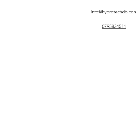
info@hydrotechdb.co
0795834511